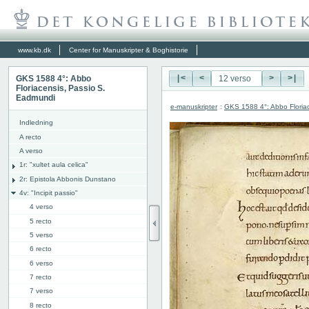
www.kb.dk
Center for Manuskripter & Boghistorie
GKS 1588 4°: Abbo
|<
<
>
>|
Floriacensis, Passio S.
Eadmundi
e-manuskripter
:
GKS 1588 4°: Abbo Floria
Indledning
A recto
A verso
1r: "
xultet aula celica"
2r: Epistola Abbonis Dunstano
4v: "Incipit passio"
4 verso
5 recto
5 verso
6 recto
6 verso
7 recto
7 verso
8 recto