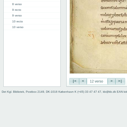
8 verso
9 recto
9 verso
10 recto
10 verso
11 recto
11 verso
12 recto
12 verso
13 recto
13 verso
14 recto
14 verso
15 recto
|<
<
>
>|
15 verso
16 recto
Det Kgl. Bibliotek, Postbox 2149, DK-1016 København K (+45) 33 47 47 47, kb@kb.dk EAN lo
16 verso
17 recto
17 verso
18 recto
18 verso
19 recto