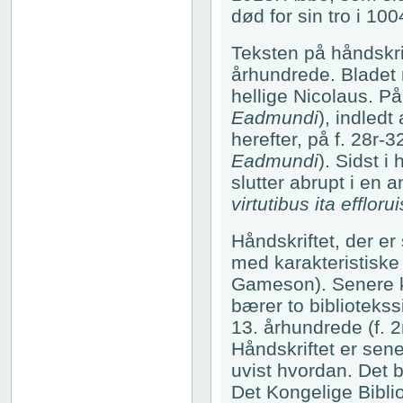
død for sin tro i 100
Teksten på håndskrift
århundrede. Bladet
hellige Nicolaus. På
Eadmundi
), indled
herefter, på f. 28r-3
Eadmundi
). Sidst i
slutter abrupt i en an
virtutibus ita efflorui
Håndskriftet, der er
med karakteristiske 
Gameson). Senere kom
bærer to bibliotekss
13. århundrede (f. 2
Håndskriftet er sene
uvist hvordan. Det b
Det Kongelige Bibli