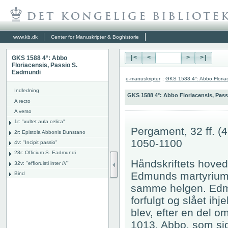
www.kb.dk
Center for Manuskripter & Boghistorie
GKS 1588 4°: Abbo
|<
<
>
>|
Floriacensis, Passio S.
Eadmundi
e-manuskripter
:
GKS 1588 4°: Abbo Floria
Indledning
GKS 1588 4°: Abbo Floriacensis, Pas
A recto
A verso
1r: "
xultet aula celica"
Pergament, 32 ff. (
2r: Epistola Abbonis Dunstano
1050-1100
4v: "Incipit passio"
28r: Officium S. Eadmundi
Håndskriftets hove
32v: "effloruisti inter ///"
Edmunds martyrium fra
Bind
samme helgen. Edmu
forfulgt og slået ih
blev, efter en del om
1013. Abbo, som sid