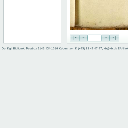
|<
<
>
>|
Det Kgl. Bibliotek, Postbox 2149, DK-1016 København K (+45) 33 47 47 47, kb@kb.dk EAN lo