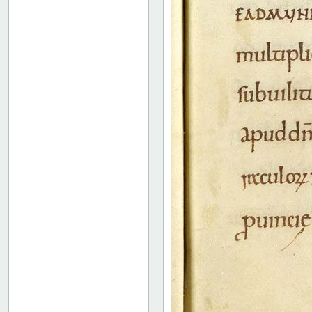
19 verso
20 recto
20 verso
21 recto
21 verso
22 recto
22 verso
23 recto
23 verso
24 recto
24 verso
25 recto
25 verso
26 recto
26 verso
27 recto
27 verso
28r: Officium S. Eadmundi
32v: "effloruisti inter ///"
Binding