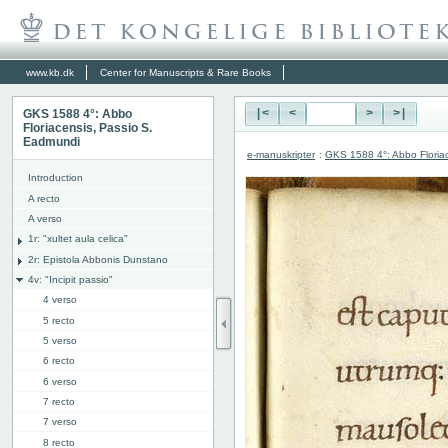
www.kb.dk
Center for Manuscripts & Rare Books
GKS 1588 4°: Abbo
|<
<
>
>|
Floriacensis, Passio S.
Eadmundi
e-manuskripter
:
GKS 1588 4°: Abbo Floria
Introduction
A recto
A verso
1r: "
xultet aula celica"
2r: Epistola Abbonis Dunstano
4v: "Incipit passio"
4 verso
5 recto
5 verso
6 recto
6 verso
7 recto
7 verso
8 recto