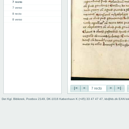
7 recto
7 verso
8 recto
8 verso
9 recto
9 verso
10 recto
10 verso
11 recto
11 verso
12 recto
12 verso
13 recto
13 verso
14 recto
|<
<
>
>|
14 verso
15 recto
Det Kgl. Bibliotek, Postbox 2149, DK-1016 København K (+45) 33 47 47 47, kb@kb.dk EAN lo
15 verso
16 recto
16 verso
17 recto
17 verso