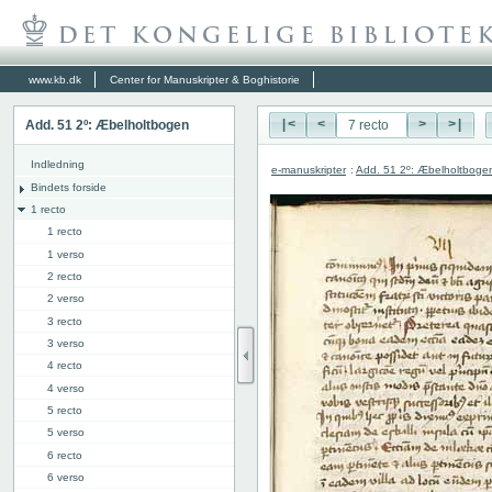
www.kb.dk
Center for Manuskripter & Boghistorie
Add. 51 2º: Æbelholtbogen
|<
<
>
>|
Indledning
e-manuskripter
:
Add. 51 2º: Æbelholtboge
Bindets forside
1 recto
1 recto
1 verso
2 recto
2 verso
3 recto
3 verso
4 recto
4 verso
5 recto
5 verso
6 recto
6 verso