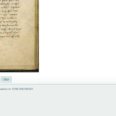
Stor
kations nr: 5798 000795297