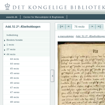
www.kb.dk
Center for Manuskripter & Boghistorie
Add. 51 2º: Æbelholtbogen
|<
<
>
>|
Indledning
e-manuskripter
:
Add. 51 2º: Æbelholtboge
Bindets forside
1 recto
27 recto
44 recto
44 recto
44 verso
45 recto
45 verso
46 recto
46 verso
47 recto
47 verso
48 recto
48 verso