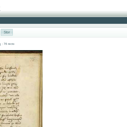
Stor
n
: 76 recto