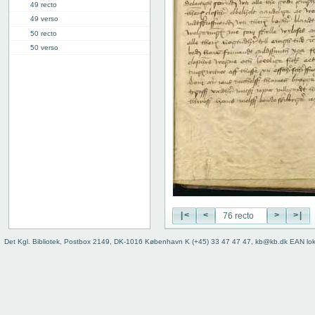
49 recto
49 verso
50 recto
50 verso
51 recto
51 verso
52 recto
52 verso
53 recto
53 verso
54 recto
54 verso
55 recto
55 verso
56 recto
|<
<
>
>|
56 verso
57 recto
Det Kgl. Bibliotek, Postbox 2149, DK-1016 København K (+45) 33 47 47 47, kb@kb.dk EAN lo
57 verso
58 recto
58 verso
59 recto
59 verso