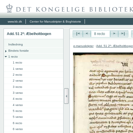
www.kb.dk
Center for Manuskripter & Boghistorie
Add. 51 2º: Æbelholtbogen
|<
<
>
>|
Indledning
e-manuskripter
:
Add. 51 2º: Æbelholtboge
Bindets forside
1 recto
1 recto
1 verso
2 recto
2 verso
3 recto
3 verso
4 recto
4 verso
5 recto
5 verso
6 recto
6 verso