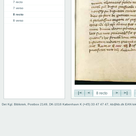
7 recto
7 verso
8 recto
8 verso
9 recto
9 verso
10 recto
10 verso
11 recto
11 verso
12 recto
12 verso
13 recto
13 verso
14 recto
|<
<
>
>|
14 verso
15 recto
Det Kgl. Bibliotek, Postbox 2149, DK-1016 København K (+45) 33 47 47 47, kb@kb.dk EAN lo
15 verso
16 recto
16 verso
17 recto
17 verso