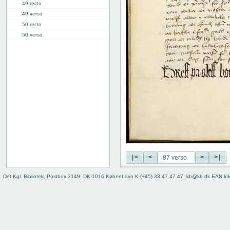
49 recto
49 verso
50 recto
50 verso
51 recto
51 verso
52 recto
52 verso
53 recto
53 verso
54 recto
54 verso
55 recto
55 verso
56 recto
|<
<
>
>|
56 verso
57 recto
Det Kgl. Bibliotek, Postbox 2149, DK-1016 København K (+45) 33 47 47 47, kb@kb.dk EAN lo
57 verso
58 recto
58 verso
59 recto
59 verso