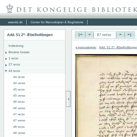
www.kb.dk
Center for Manuskripter & Boghistorie
Add. 51 2º: Æbelholtbogen
|<
<
>
>|
Indledning
e-manuskripter
:
Add. 51 2º: Æbelholtboge
Bindets forside
1 recto
27 recto
44 recto
44 recto
44 verso
45 recto
45 verso
46 recto
46 verso
47 recto
47 verso
48 recto
48 verso