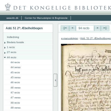
www.kb.dk
Center for Manuskripter & Boghistorie
Add. 51 2º: Æbelholtbogen
|<
<
>
>|
Indledning
e-manuskripter
:
Add. 51 2º: Æbelholtboge
Bindets forside
1 recto
27 recto
44 recto
44 recto
44 verso
45 recto
45 verso
46 recto
46 verso
47 recto
47 verso
48 recto
48 verso