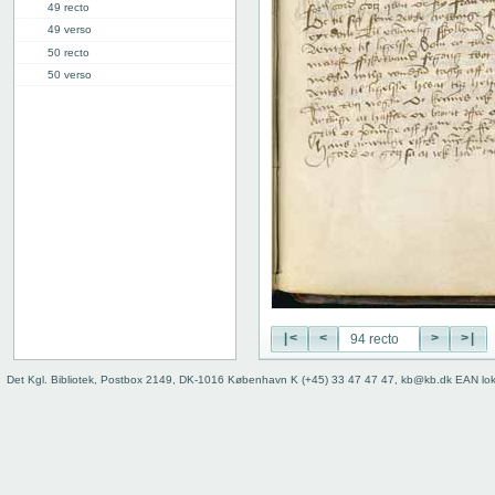
49 recto
49 verso
50 recto
50 verso
51 recto
51 verso
52 recto
52 verso
53 recto
53 verso
54 recto
54 verso
55 recto
55 verso
56 recto
|<
<
>
>|
56 verso
57 recto
Det Kgl. Bibliotek, Postbox 2149, DK-1016 København K (+45) 33 47 47 47, kb@kb.dk EAN lo
57 verso
58 recto
58 verso
59 recto
59 verso