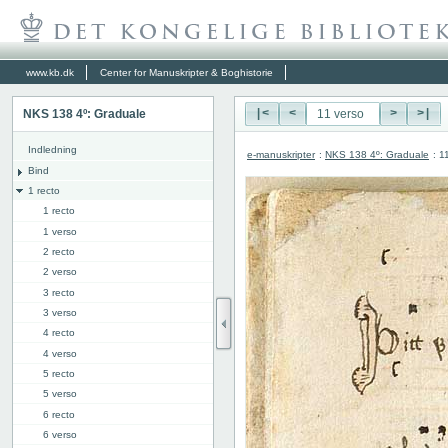
www.kb.dk
Center for Manuskripter & Boghistorie
NKS 138 4º: Graduale
|<
<
>
>|
Indledning
e-manuskripter
:
NKS 138 4º: Graduale
: 1
Bind
1 recto
1 recto
1 verso
2 recto
2 verso
3 recto
3 verso
4 recto
4 verso
5 recto
5 verso
6 recto
6 verso