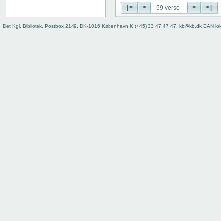
29 recto
|<
<
>
>|
29 verso
30 recto
Det Kgl. Bibliotek, Postbox 2149, DK-1016 København K (+45) 33 47 47 47, kb@kb.dk EAN lo
30 verso
31 recto
31 verso
32 recto
32 verso
33 recto
33 verso
34 recto
34 verso
35 recto
35 verso
36 recto
36 verso
37 recto
37 verso
38 recto
38 verso
39 recto
39 verso