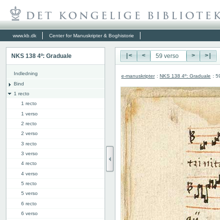
www.kb.dk
Center for Manuskripter & Boghistorie
NKS 138 4º: Graduale
|<
<
>
>|
Indledning
e-manuskripter
:
NKS 138 4º: Graduale
: 5
Bind
1 recto
1 recto
1 verso
2 recto
2 verso
3 recto
3 verso
4 recto
4 verso
5 recto
5 verso
6 recto
6 verso