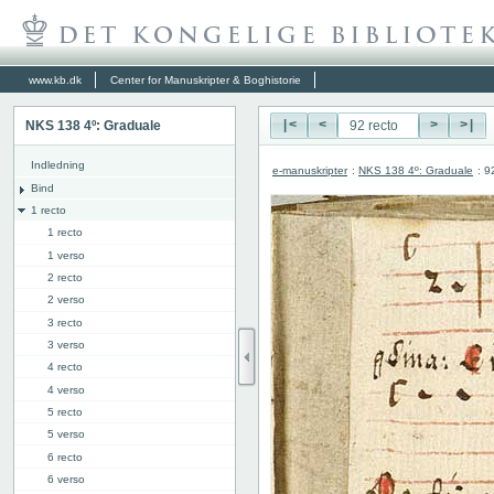
www.kb.dk
Center for Manuskripter & Boghistorie
NKS 138 4º: Graduale
|<
<
>
>|
Indledning
e-manuskripter
:
NKS 138 4º: Graduale
: 9
Bind
1 recto
1 recto
1 verso
2 recto
2 verso
3 recto
3 verso
4 recto
4 verso
5 recto
5 verso
6 recto
6 verso