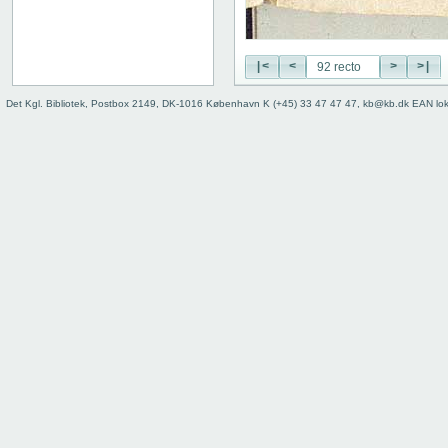
29 recto
29 verso
30 recto
|<
<
>
>|
30 verso
31 recto
Det Kgl. Bibliotek, Postbox 2149, DK-1016 København K (+45) 33 47 47 47, kb@kb.dk EAN lo
31 verso
32 recto
32 verso
33 recto
33 verso
34 recto
34 verso
35 recto
35 verso
36 recto
36 verso
37 recto
37 verso
38 recto
38 verso
39 recto
39 verso