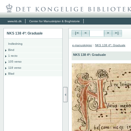
www.kb.dk
Center for Manuskripter & Boghistorie
NKS 138 4º: Graduale
|<
<
>
>|
Indledning
e-manuskripter
:
NKS 138 4º: Graduale
Bind
NKS 138 4º: Graduale
1 recto
105 verso
118 verso
Blad