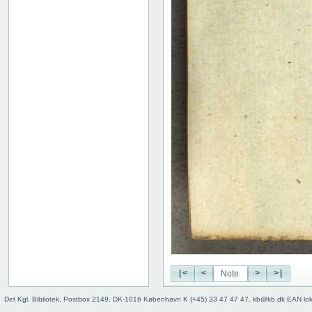
|<
<
>
>|
Det Kgl. Bibliotek, Postbox 2149, DK-1016 København K (+45) 33 47 47 47, kb@kb.dk EAN lo