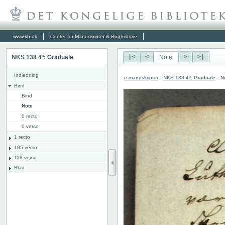
www.kb.dk
Center for Manuskripter & Boghistorie
NKS 138 4º: Graduale
|<
<
>
>|
Indledning
e-manuskripter
:
NKS 138 4º: Graduale
: N
Bind
Bind
Note
0 recto
0 verso
1 recto
105 verso
118 verso
Blad