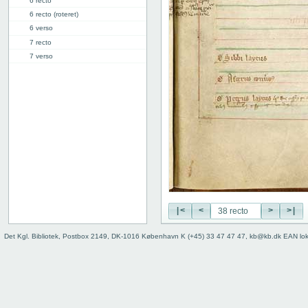
6 recto
6 recto (roteret)
6 verso
7 recto
7 verso
8 recto
8 verso
9 recto
9 verso
10 recto
10 verso
11 recto
11 verso
12 recto
12 verso
13 recto
|<
<
>
>|
13 verso
Det Kgl. Bibliotek, Postbox 2149, DK-1016 København K (+45) 33 47 47 47, kb@kb.dk EAN lo
14 recto
14 verso
15 recto
15 verso
16 recto
16 verso