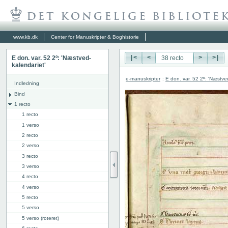
www.kb.dk
Center for Manuskripter & Boghistorie
E don. var. 52 2º: 'Næstved-
|<
<
>
>|
kalendariet'
e-manuskripter
:
E don. var. 52 2º: 'Næstve
Indledning
Bind
1 recto
1 recto
1 verso
2 recto
2 verso
3 recto
3 verso
4 recto
4 verso
5 recto
5 verso
5 verso (roteret)