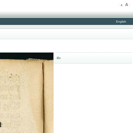
English
i6v