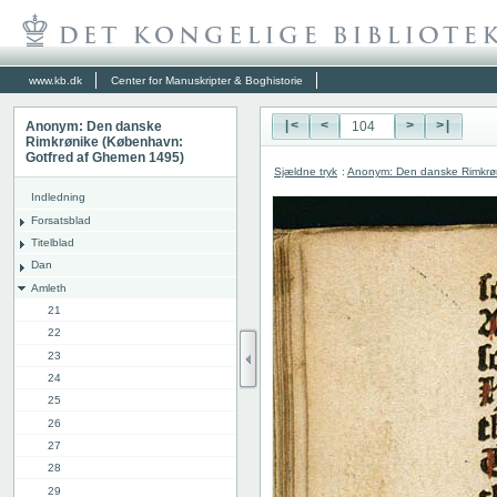
www.kb.dk
Center for Manuskripter & Boghistorie
Anonym: Den danske
|<
<
>
>|
Rimkrønike (København:
Gotfred af Ghemen 1495)
Sjældne tryk
:
Anonym: Den danske Rimkrø
Indledning
Forsatsblad
Titelblad
Dan
Amleth
21
22
23
24
25
26
27
28
29