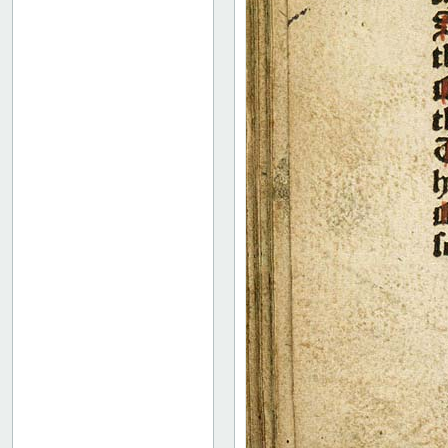
52
53
54
55
56
57
58
59
60
61
62
63
64
65
66
67
68
69
70
71
72
73