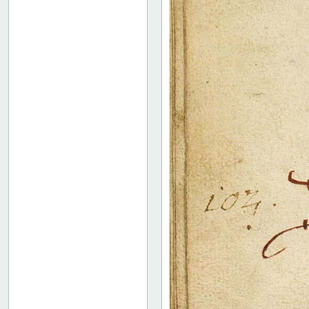
172
173
174
175
Christian I
Trykkeoplysninger
Københavns våben
Notits af Frederik Rostgaard
Bindets forside