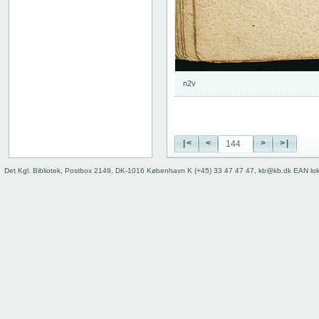
n2v
|<
<
>
>|
Det Kgl. Bibliotek, Postbox 2149, DK-1016 København K (+45) 33 47 47 47, kb@kb.dk EAN lo