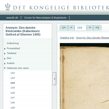
www.kb.dk
Center for Manuskripter & Boghistorie
Anonym: Den danske
|<
<
>
>|
Rimkrønike (København:
Gotfred af Ghemen 1495)
Sjældne tryk
:
Anonym: Den danske Rimkrø
Indledning
Forsatsblad
Titelblad
Dan
Amleth
Valdemar den store
142
143
144
145
146
147
148
149