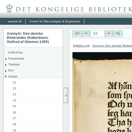
www.kb.dk
Center for Manuskripter & Boghistorie
Anonym: Den danske
|<
<
>
>|
Rimkrønike (København:
Gotfred af Ghemen 1495)
Sjældne tryk
:
Anonym: Den danske Rimkrø
Indledning
Forsatsblad
Titelblad
Dan
Amleth
21
22
23
24
25
26
27
28
29