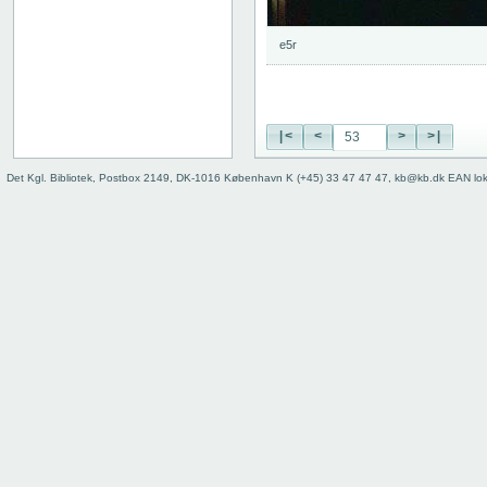
74
75
e5r
76
77
78
79
|<
<
>
>|
80
81
Det Kgl. Bibliotek, Postbox 2149, DK-1016 København K (+45) 33 47 47 47, kb@kb.dk EAN lo
82
83
84
85
86
87
88
89
90
91
92
93
94
95