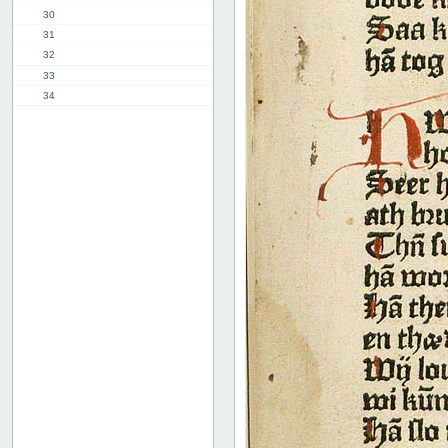
30
31
32
33
34
35
36
37
38
39
40
41
42
43
44
45
46
47
48
49
50
51