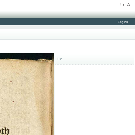
English
i1v