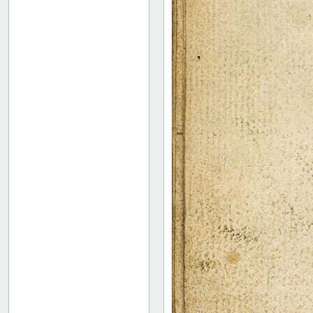
52
53
54
55
56
57
58
59
60
61
62
63
64
65
66
67
68
69
70
71
72
73