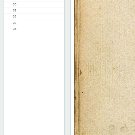
30
31
32
33
34
35
36
37
38
39
40
41
42
43
44
45
46
47
48
49
50
51