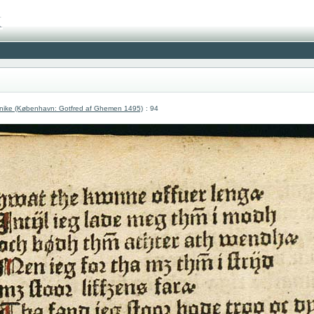
nike (København: Gotfred af Ghemen 1495)
: 94