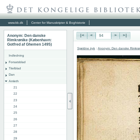
www.kb.dk
Center for Manuskripter & Boghistorie
Anonym: Den danske
|<
<
>
>|
Rimkrønike (København:
Gotfred af Ghemen 1495)
Sjældne tryk
:
Anonym: Den danske Rimkrø
Indledning
Forsatsblad
Titelblad
Dan
Amleth
21
22
23
24
25
26
27
28
29