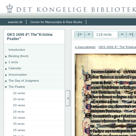
www.kb.dk
Center for Manuscripts & Rare Books
GKS 1606 4º: The"Kristina
|<
<
>
>|
Psalter"
e-manuskripter
:
GKS 1606 4º: The"Kristina
Introduction
Binding (front)
1 recto
Calendar
Annunciation
The Day of Judgment
The Psalms
22 verso
23 recto
23 verso
24 recto
24 verso
25 recto
25 verso