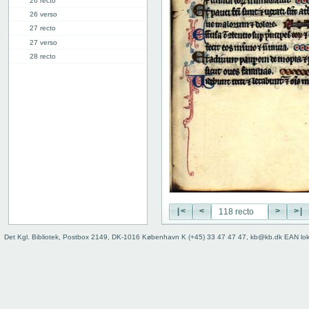
26 recto
26 verso
27 recto
27 verso
28 recto
28 verso
29 recto
29 verso
30 recto
30 verso
31 recto
31 verso
32 recto
32 verso
33 recto
33 verso
|<
<
>
>|
34 recto
Det Kgl. Bibliotek, Postbox 2149, DK-1016 København K (+45) 33 47 47 47, kb@kb.dk EAN lo
34 verso
35 recto
35 verso
36 recto
36 verso
37 recto