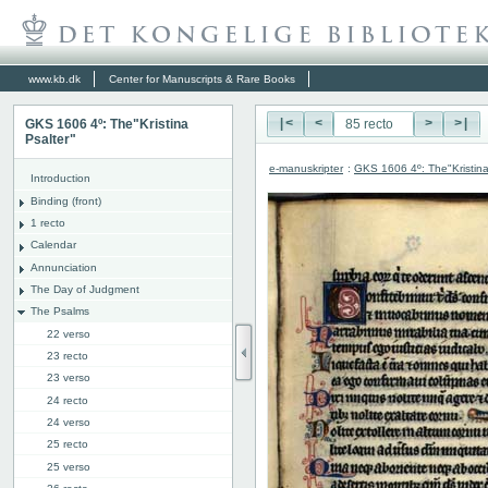
www.kb.dk
Center for Manuscripts & Rare Books
GKS 1606 4º: The"Kristina
|<
<
>
>|
Psalter"
e-manuskripter
:
GKS 1606 4º: The"Kristina
Introduction
Binding (front)
1 recto
Calendar
Annunciation
The Day of Judgment
The Psalms
22 verso
23 recto
23 verso
24 recto
24 verso
25 recto
25 verso