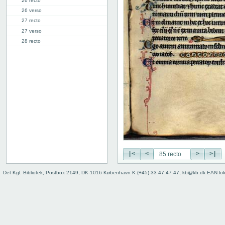
26 recto
26 verso
27 recto
27 verso
28 recto
28 verso
29 recto
29 verso
30 recto
30 verso
31 recto
31 verso
32 recto
32 verso
33 recto
33 verso
|<
<
>
>|
34 recto
Det Kgl. Bibliotek, Postbox 2149, DK-1016 København K (+45) 33 47 47 47, kb@kb.dk EAN lo
34 verso
35 recto
35 verso
36 recto
36 verso
37 recto