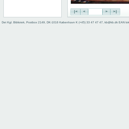
29 recto
29 verso
|<
<
>
>|
30 recto
30 verso
Det Kgl. Bibliotek, Postbox 2149, DK-1016 København K (+45) 33 47 47 47, kb@kb.dk EAN lo
31 recto
31 verso
32 recto
32 verso
33 recto
33 verso
34 recto
34 verso
35 recto
35 verso
36 recto
36 verso
37 recto
37 verso
38 recto
38 verso
39 recto
39 verso