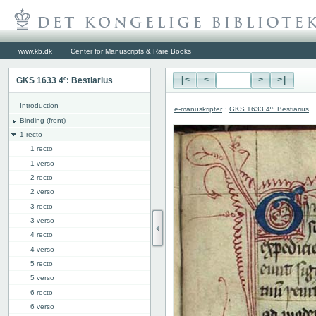
www.kb.dk
Center for Manuscripts & Rare Books
GKS 1633 4º: Bestiarius
|<
<
>
>|
Introduction
e-manuskripter
:
GKS 1633 4º: Bestiarius
Binding (front)
1 recto
1 recto
1 verso
2 recto
2 verso
3 recto
3 verso
4 recto
4 verso
5 recto
5 verso
6 recto
6 verso