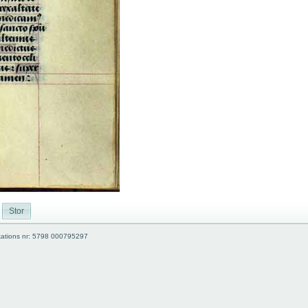
Stor
kations nr: 5798 000795297