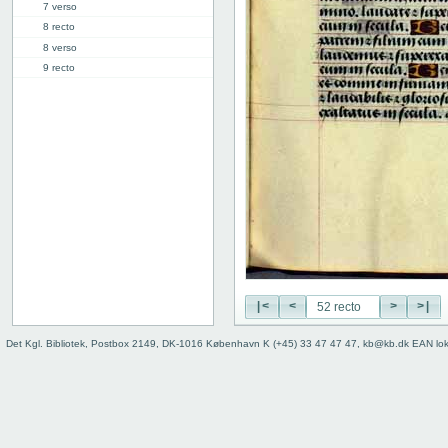
7 verso
8 recto
8 verso
9 recto
9 verso
10 recto
10 verso
11 recto
11 verso
12 recto
12 verso
13 recto
13 verso
14 recto
14 verso
|<
<
>
>|
15 recto
15 verso
Det Kgl. Bibliotek, Postbox 2149, DK-1016 København K (+45) 33 47 47 47, kb@kb.dk EAN lo
16 recto
16 verso
17 recto
17 verso
18 recto