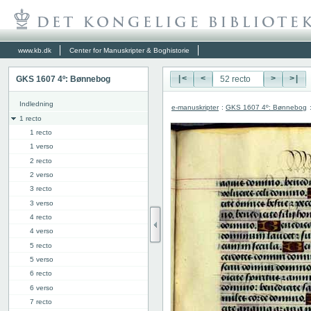
www.kb.dk
Center for Manuskripter & Boghistorie
GKS 1607 4º: Bønnebog
|<
<
>
>|
Indledning
e-manuskripter
:
GKS 1607 4º: Bønnebog
1 recto
1 recto
1 verso
2 recto
2 verso
3 recto
3 verso
4 recto
4 verso
5 recto
5 verso
6 recto
6 verso
7 recto