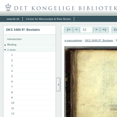
www.kb.dk
Center for Manuscripts & Rare Books
GKS 3466 8º: Bestiaire
|<
<
>
>|
E
Introduction
e-manuskripter
:
GKS 3466 8º: Bestiaire
: 
Binding
1 recto
1
2
3
4
5
6
7
8
9
10
11
12