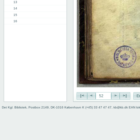
13
14
15
16
17
18
19
20
21
22
23
24
25
26
27
|<
<
>
>|
E
28
29
Det Kgl. Bibliotek, Postbox 2149, DK-1016 København K (+45) 33 47 47 47, kb@kb.dk EAN lo
30
31
32
33
34