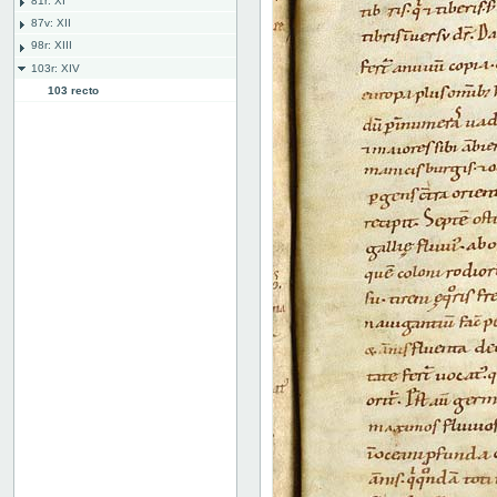
81r: XI
87v: XII
98r: XIII
103r: XIV
103 recto
103 verso
104 recto
104 verso
105 recto
105 verso
106 recto
106 verso
107 recto
107 verso
108 recto
108 verso
109 recto
109 verso
110 recto
110v: XV
118r: XVI
127v: XVII