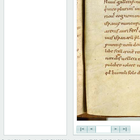
136v: XVIII
142r: XIX
149r: /// XX
149v: Explicit lib. XX
Binding
|<
<
>
>|