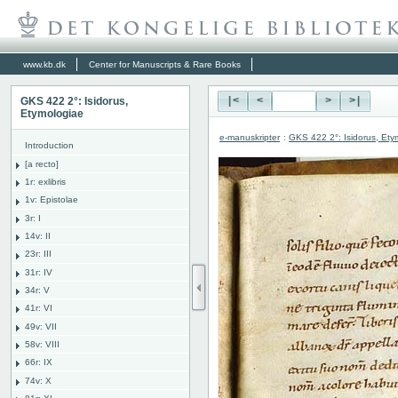
www.kb.dk
Center for Manuscripts & Rare Books
GKS 422 2°: Isidorus,
|<
<
>
>|
Etymologiae
e-manuskripter
:
GKS 422 2°: Isidorus, Ety
Introduction
[a recto]
1r: exlibris
1v: Epistolae
3r: I
14v: II
23r: III
31r: IV
34r: V
41r: VI
49v: VII
58v: VIII
66r: IX
74v: X