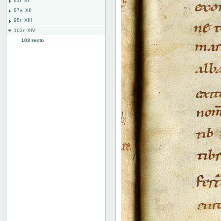
81r: XI
87v: XII
98r: XIII
103r: XIV
103 recto
103 verso
104 recto
104 verso
105 recto
105 verso
106 recto
106 verso
107 recto
107 verso
108 recto
108 verso
109 recto
109 verso
110 recto
110v: XV
118r: XVI
127v: XVII