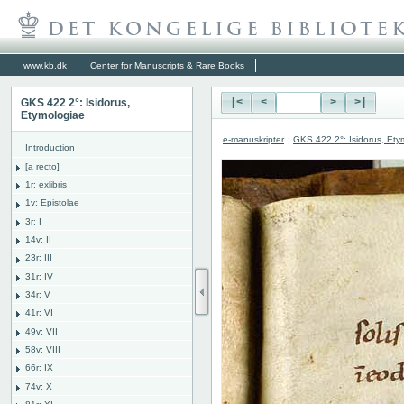
www.kb.dk
Center for Manuscripts & Rare Books
GKS 422 2°: Isidorus,
|<
<
>
>|
Etymologiae
e-manuskripter
:
GKS 422 2°: Isidorus, Ety
Introduction
[a recto]
1r: exlibris
1v: Epistolae
3r: I
14v: II
23r: III
31r: IV
34r: V
41r: VI
49v: VII
58v: VIII
66r: IX
74v: X