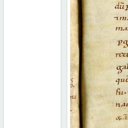
136v: XVIII
142r: XIX
149r: /// XX
149v: Explicit lib. XX
Binding