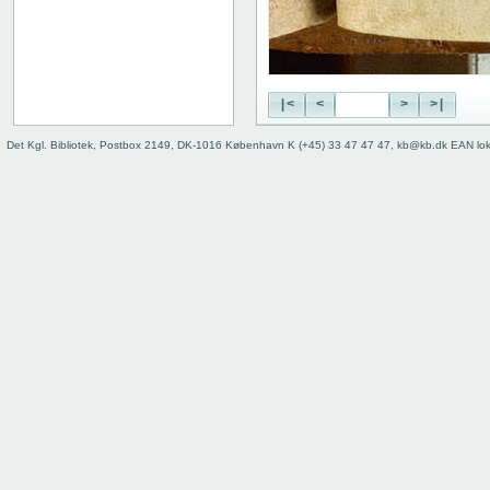
|<
<
>
>|
Det Kgl. Bibliotek, Postbox 2149, DK-1016 København K (+45) 33 47 47 47, kb@kb.dk EAN lo