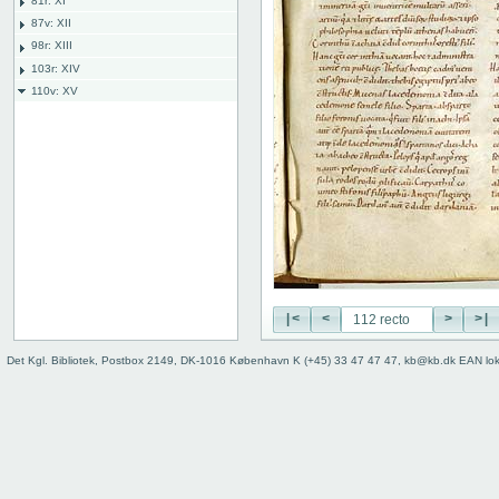
81r: XI
87v: XII
98r: XIII
103r: XIV
110v: XV
110 verso
111 recto
111 verso
112 recto
112 verso
113 recto
113 verso
114 recto
114 verso
115 recto
|<
<
>
>|
115 verso
Det Kgl. Bibliotek, Postbox 2149, DK-1016 København K (+45) 33 47 47 47, kb@kb.dk EAN lo
116 recto
116 verso
117 recto
117 verso
118r: XVI
127v: XVII