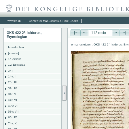
www.kb.dk
Center for Manuscripts & Rare Books
GKS 422 2°: Isidorus,
|<
<
>
>|
Etymologiae
e-manuskripter
:
GKS 422 2°: Isidorus, Ety
Introduction
[a recto]
1r: exlibris
1v: Epistolae
3r: I
14v: II
23r: III
31r: IV
34r: V
41r: VI
49v: VII
58v: VIII
66r: IX
74v: X