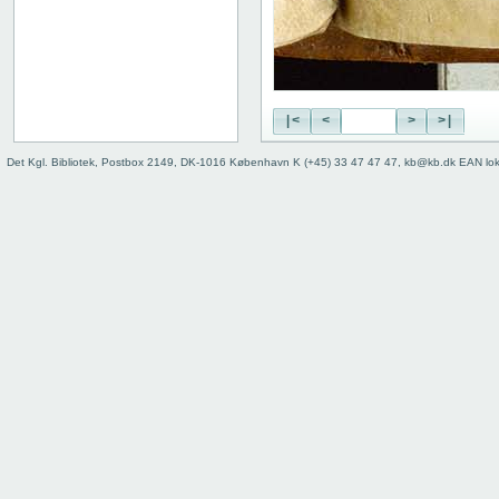
|<
<
>
>|
Det Kgl. Bibliotek, Postbox 2149, DK-1016 København K (+45) 33 47 47 47, kb@kb.dk EAN lo