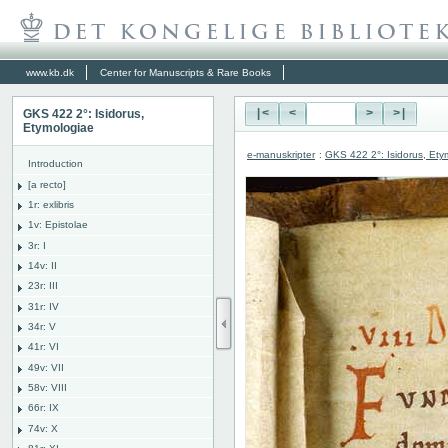
www.kb.dk
Center for Manuscripts & Rare Books
GKS 422 2°: Isidorus,
|<
<
>
>|
Etymologiae
e-manuskripter
:
GKS 422 2°: Isidorus, Ety
Introduction
[a recto]
1r: exlibris
1v: Epistolae
3r: I
14v: II
23r: III
31r: IV
34r: V
41r: VI
49v: VII
58v: VIII
66r: IX
74v: X