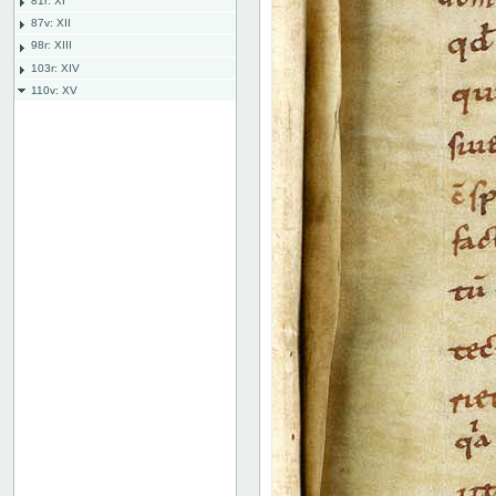
81r: XI
87v: XII
98r: XIII
103r: XIV
110v: XV
110 verso
111 recto
111 verso
112 recto
112 verso
113 recto
113 verso
114 recto
114 verso
115 recto
115 verso
116 recto
116 verso
117 recto
117 verso
118r: XVI
127v: XVII