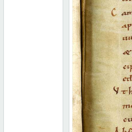
136v: XVIII
142r: XIX
149r: /// XX
149v: Explicit lib. XX
Binding