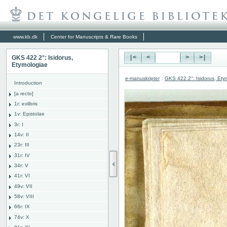
www.kb.dk
Center for Manuscripts & Rare Books
GKS 422 2°: Isidorus,
|<
<
>
>|
Etymologiae
e-manuskripter
:
GKS 422 2°: Isidorus, Ety
Introduction
[a recto]
1r: exlibris
1v: Epistolae
3r: I
14v: II
23r: III
31r: IV
34r: V
41r: VI
49v: VII
58v: VIII
66r: IX
74v: X