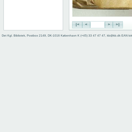
|<
<
>
>|
Det Kgl. Bibliotek, Postbox 2149, DK-1016 København K (+45) 33 47 47 47, kb@kb.dk EAN lo