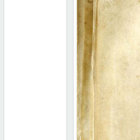
126 verso
127 recto
127v: XVII
136v: XVIII
142r: XIX
149r: /// XX
149v: Explicit lib. XX
Binding