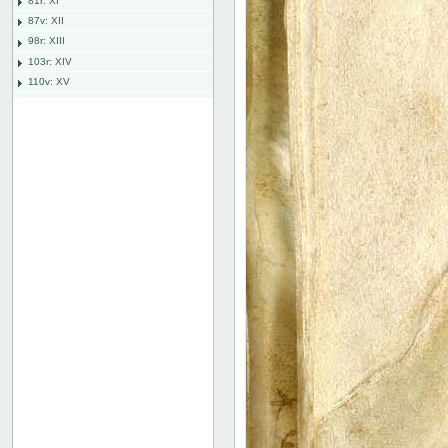
81r: XI
87v: XII
98r: XIII
103r: XIV
110v: XV
118r: XVI
118 recto
118 verso
119 recto
119 verso
120 recto
120 verso
121 recto
121 verso
122 recto
122 verso
123 recto
123 verso
124 recto
124 verso
125 recto
125 verso
126 recto