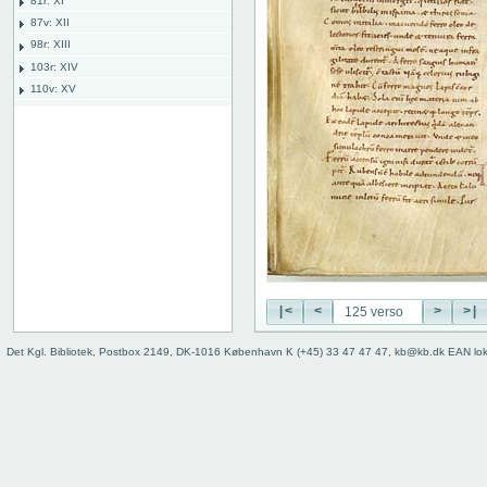
81r: XI
87v: XII
98r: XIII
103r: XIV
110v: XV
118r: XVI
118 recto
118 verso
119 recto
119 verso
120 recto
120 verso
121 recto
121 verso
122 recto
|<
<
>
>|
122 verso
Det Kgl. Bibliotek, Postbox 2149, DK-1016 København K (+45) 33 47 47 47, kb@kb.dk EAN lo
123 recto
123 verso
124 recto
124 verso
125 recto
125 verso
126 recto