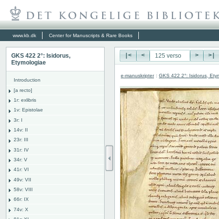
www.kb.dk
Center for Manuscripts & Rare Books
GKS 422 2°: Isidorus,
|<
<
>
>|
Etymologiae
e-manuskripter
:
GKS 422 2°: Isidorus, Ety
Introduction
[a recto]
1r: exlibris
1v: Epistolae
3r: I
14v: II
23r: III
31r: IV
34r: V
41r: VI
49v: VII
58v: VIII
66r: IX
74v: X