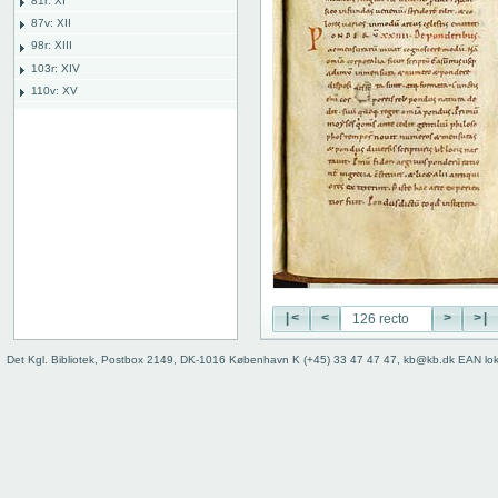
81r: XI
87v: XII
98r: XIII
103r: XIV
110v: XV
118r: XVI
118 recto
118 verso
119 recto
119 verso
120 recto
120 verso
121 recto
121 verso
122 recto
|<
<
>
>|
122 verso
Det Kgl. Bibliotek, Postbox 2149, DK-1016 København K (+45) 33 47 47 47, kb@kb.dk EAN lo
123 recto
123 verso
124 recto
124 verso
125 recto
125 verso
126 recto