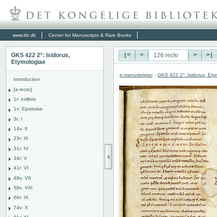
www.kb.dk
Center for Manuscripts & Rare Books
GKS 422 2°: Isidorus,
|<
<
>
>|
Etymologiae
e-manuskripter
:
GKS 422 2°: Isidorus, Ety
Introduction
[a recto]
1r: exlibris
1v: Epistolae
3r: I
14v: II
23r: III
31r: IV
34r: V
41r: VI
49v: VII
58v: VIII
66r: IX
74v: X