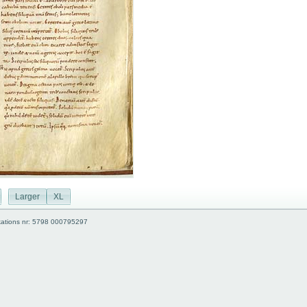
Larger
XL
kations nr: 5798 000795297