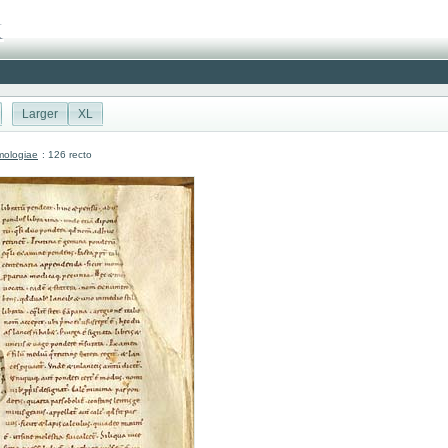
Larger
XL
mologiae
: 126 recto