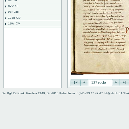
81r: XI
87v: XII
98r: XIII
103r: XIV
110v: XV
118r: XVI
118 recto
118 verso
119 recto
119 verso
120 recto
120 verso
121 recto
121 verso
122 recto
|<
<
>
>|
122 verso
Det Kgl. Bibliotek, Postbox 2149, DK-1016 København K (+45) 33 47 47 47, kb@kb.dk EAN lo
123 recto
123 verso
124 recto
124 verso
125 recto
125 verso
126 recto