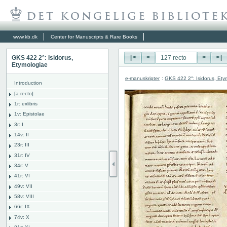
www.kb.dk
Center for Manuscripts & Rare Books
GKS 422 2°: Isidorus,
|<
<
>
>|
Etymologiae
e-manuskripter
:
GKS 422 2°: Isidorus, Ety
Introduction
[a recto]
1r: exlibris
1v: Epistolae
3r: I
14v: II
23r: III
31r: IV
34r: V
41r: VI
49v: VII
58v: VIII
66r: IX
74v: X