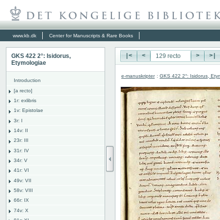
www.kb.dk
Center for Manuscripts & Rare Books
GKS 422 2°: Isidorus,
|<
<
>
>|
Etymologiae
e-manuskripter
:
GKS 422 2°: Isidorus, Ety
Introduction
[a recto]
1r: exlibris
1v: Epistolae
3r: I
14v: II
23r: III
31r: IV
34r: V
41r: VI
49v: VII
58v: VIII
66r: IX
74v: X