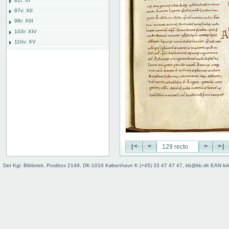
81r: XI
87v: XII
98r: XIII
103r: XIV
110v: XV
118r: XVI
127v: XVII
127 verso
128 recto
128 verso
129 recto
129 verso
130 recto
130 verso
131 recto
|<
<
>
>|
131 verso
Det Kgl. Bibliotek, Postbox 2149, DK-1016 København K (+45) 33 47 47 47, kb@kb.dk EAN lo
132 recto
132 verso
133 recto
133 verso
134 recto
134 verso
135 recto