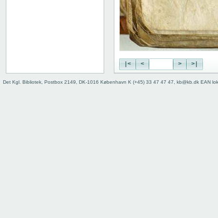
|<
<
>
>|
Det Kgl. Bibliotek, Postbox 2149, DK-1016 København K (+45) 33 47 47 47, kb@kb.dk EAN lo