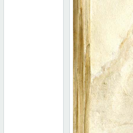
149r: /// XX
149v: Explicit lib. XX
Binding