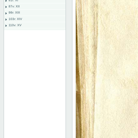
81r: XI
87v: XII
98r: XIII
103r: XIV
110v: XV
118r: XVI
127v: XVII
136v: XVIII
142r: XIX
142 recto
142 verso
143 recto
143 verso
144 recto
144 verso
145 recto
145 verso
146 recto
146 verso
147 recto
147 verso
148 recto
148 verso