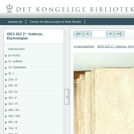
www.kb.dk
Center for Manuscripts & Rare Books
GKS 422 2°: Isidorus,
|<
<
>
>|
Etymologiae
e-manuskripter
:
GKS 422 2°: Isidorus, Ety
Introduction
[a recto]
1r: exlibris
1v: Epistolae
3r: I
14v: II
23r: III
31r: IV
34r: V
41r: VI
49v: VII
58v: VIII
66r: IX
74v: X