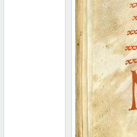
142r: XIX
149r: /// XX
149v: Explicit lib. XX
Binding