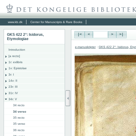
www.kb.dk
Center for Manuscripts & Rare Books
GKS 422 2°: Isidorus,
|<
<
>
>|
Etymologiae
e-manuskripter
:
GKS 422 2°: Isidorus, Ety
Introduction
[a recto]
1r: exlibris
1v: Epistolae
3r: I
14v: II
23r: III
31r: IV
34r: V
34 recto
34 verso
35 recto
35 verso
36 recto