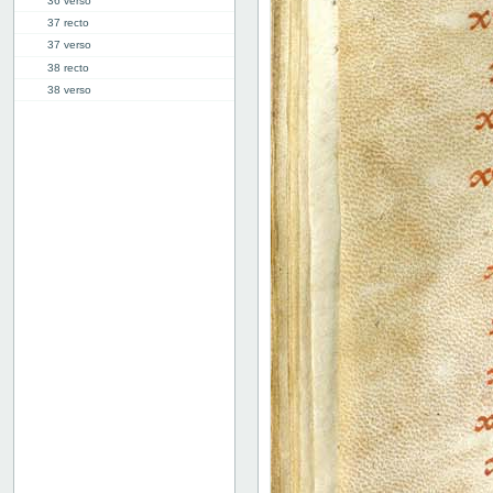
36 verso
37 recto
37 verso
38 recto
38 verso
39 recto
39 verso
40 recto
40 verso
41r: VI
49v: VII
58v: VIII
66r: IX
74v: X
81r: XI
87v: XII
98r: XIII
103r: XIV
110v: XV
118r: XVI
127v: XVII
136v: XVIII