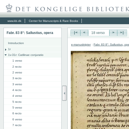
www.kb.dk
Center for Manuscripts & Rare Books
Fabr. 83 8°: Sallustius, opera
|<
<
>
>|
Introduction
e-manuskripter
:
Fabr. 83 8°: Sallustius, op
1r
1v-31r: Catilinae conjuratio
1 verso
2 recto
2 verso
3 recto
3 verso
4 recto
4 verso
5 recto
5 verso
6 recto
6 verso
7 recto