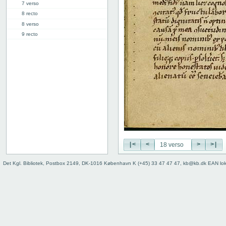
7 verso
8 recto
8 verso
9 recto
9 verso
10 recto
10 verso
11 recto
11 verso
12 recto
12 verso
13 recto
13 verso
14 recto
|<
<
>
>|
14 verso
15 recto
Det Kgl. Bibliotek, Postbox 2149, DK-1016 København K (+45) 33 47 47 47, kb@kb.dk EAN lo
15 verso
16 recto
16 verso
17 recto
17 verso
18 recto