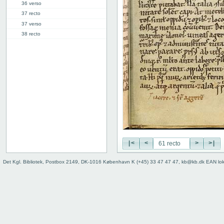
36 verso
37 recto
37 verso
38 recto
38 verso
39 recto
39 verso
40 recto
40 verso
41 recto
41 verso
42 recto
42 verso
43 recto
|<
<
>
>|
43 verso
44 recto
Det Kgl. Bibliotek, Postbox 2149, DK-1016 København K (+45) 33 47 47 47, kb@kb.dk EAN lo
44 verso
45 recto
45 verso
46 recto
46 verso
47 recto