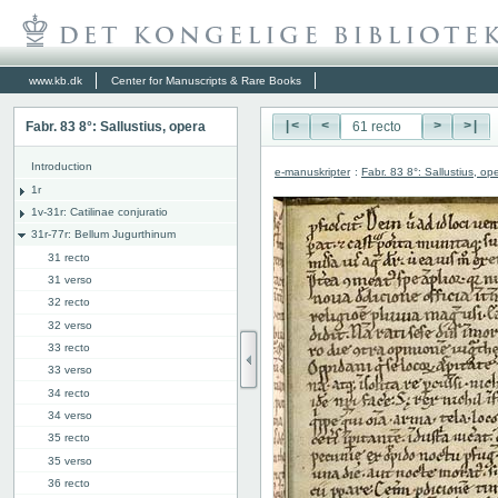
www.kb.dk
Center for Manuscripts & Rare Books
Fabr. 83 8°: Sallustius, opera
|<
<
>
>|
Introduction
e-manuskripter
:
Fabr. 83 8°: Sallustius, op
1r
1v-31r: Catilinae conjuratio
31r-77r: Bellum Jugurthinum
31 recto
31 verso
32 recto
32 verso
33 recto
33 verso
34 recto
34 verso
35 recto
35 verso
36 recto