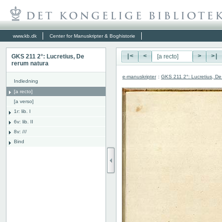
www.kb.dk
Center for Manuskripter & Boghistorie
GKS 211 2°: Lucretius, De
|<
<
>
>|
rerum natura
e-manuskripter
:
GKS 211 2°: Lucretius, De
Indledning
[a recto]
[a verso]
1r: lib. I
6v: lib. II
8v: ///
Bind