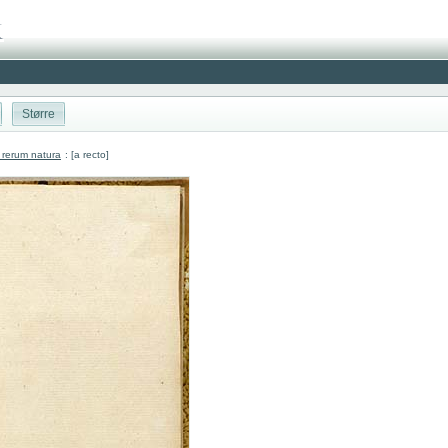
Større
 rerum natura
: [a recto]