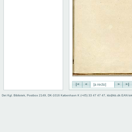
|<
<
>
>|
Det Kgl. Bibliotek, Postbox 2149, DK-1016 København K (+45) 33 47 47 47, kb@kb.dk EAN lo