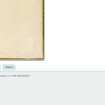
Større
kations nr: 5798 000795297