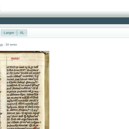
Larger
XL
um
: 16 verso