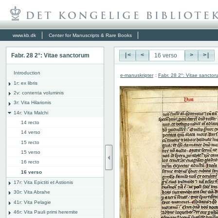
www.kb.dk
Center for Manuscripts & Rare Books
Fabr. 28 2°: Vitae sanctorum
|<
<
>
>|
Introduction
e-manuskripter
:
Fabr. 28 2°: Vitae sanctor
1r: ex libris
2v: contenta voluminis
3r: Vita Hilarionis
14r: Vita Malchi
14 recto
14 verso
15 recto
15 verso
16 recto
16 verso
17r: Vita Epictiti et Astionis
30r: Vita Abrahe
41r: Vita Pelagie
46r: Vita Pauli primi heremite