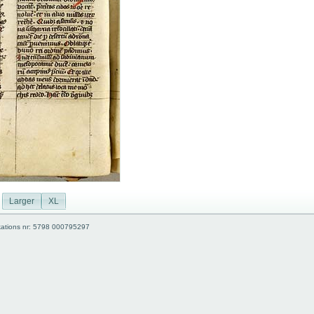
Larger
XL
kations nr: 5798 000795297