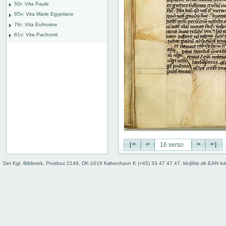
50r: Vita Paule
65v: Vita Marie Egyptiace
76r: Vita Eufrosine
81v: Vita Pachomii
111r: Vita Frontonis
114r: explicit
Binding
Instrumentum legendi
|<
<
>
>|
Det Kgl. Bibliotek, Postbox 2149, DK-1016 København K (+45) 33 47 47 47, kb@kb.dk EAN lo