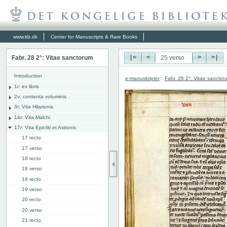
www.kb.dk
Center for Manuscripts & Rare Books
Fabr. 28 2°: Vitae sanctorum
|<
<
>
>|
Introduction
e-manuskripter
:
Fabr. 28 2°: Vitae sanctor
1r: ex libris
2v: contenta voluminis
3r: Vita Hilarionis
14r: Vita Malchi
17r: Vita Epictiti et Astionis
17 recto
17 verso
18 recto
18 verso
19 recto
19 verso
20 recto
20 verso
21 recto