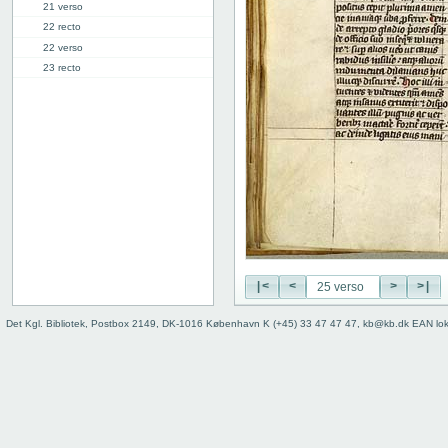
21 verso
22 recto
22 verso
23 recto
23 verso
24 recto
24 verso
25 recto
25 verso
26 recto
26 verso
27 recto
27 verso
28 recto
|<
<
>
>|
28 verso
29 recto
Det Kgl. Bibliotek, Postbox 2149, DK-1016 København K (+45) 33 47 47 47, kb@kb.dk EAN lo
29 verso
30r: Vita Abrahe
41r: Vita Pelagie
46r: Vita Pauli primi heremite
50r: Vita Paule
65v: Vita Marie Egyptiace