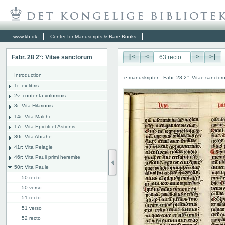
www.kb.dk
Center for Manuscripts & Rare Books
Fabr. 28 2°: Vitae sanctorum
|<
<
>
>|
Introduction
e-manuskripter
:
Fabr. 28 2°: Vitae sanctor
1r: ex libris
2v: contenta voluminis
3r: Vita Hilarionis
14r: Vita Malchi
17r: Vita Epictiti et Astionis
30r: Vita Abrahe
41r: Vita Pelagie
46r: Vita Pauli primi heremite
50r: Vita Paule
50 recto
50 verso
51 recto
51 verso
52 recto