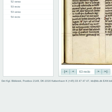
52 verso
53 recto
53 verso
54 recto
54 verso
55 recto
55 verso
56 recto
56 verso
57 recto
57 verso
58 recto
58 verso
59 recto
|<
<
>
>|
59 verso
60 recto
Det Kgl. Bibliotek, Postbox 2149, DK-1016 København K (+45) 33 47 47 47, kb@kb.dk EAN lo
60 verso
61 recto
61 verso
62 recto
62 verso
63 recto