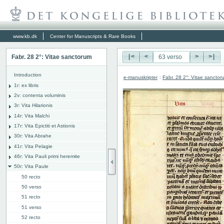
www.kb.dk
Center for Manuscripts & Rare Books
Fabr. 28 2°: Vitae sanctorum
|<
<
>
>|
Introduction
e-manuskripter
:
Fabr. 28 2°: Vitae sanctor
1r: ex libris
2v: contenta voluminis
3r: Vita Hilarionis
14r: Vita Malchi
17r: Vita Epictiti et Astionis
30r: Vita Abrahe
41r: Vita Pelagie
46r: Vita Pauli primi heremite
50r: Vita Paule
50 recto
50 verso
51 recto
51 verso
52 recto