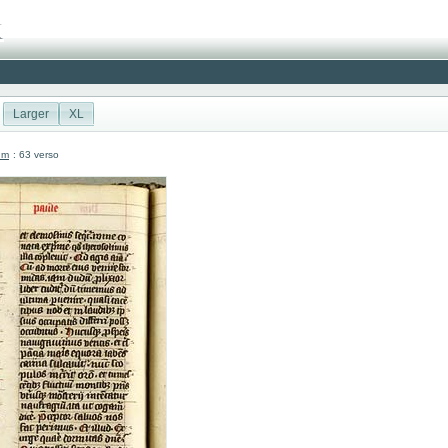
Larger
XL
um
: 63 verso