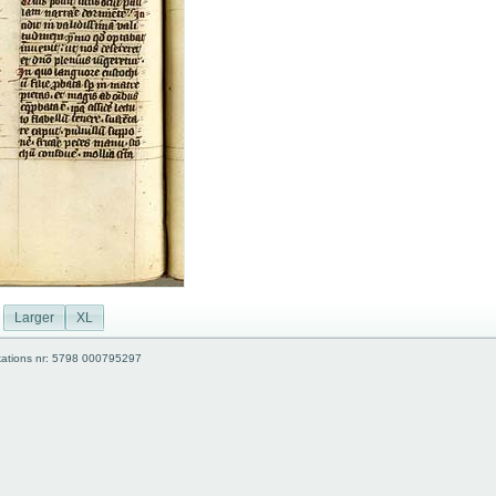
Larger
XL
kations nr: 5798 000795297