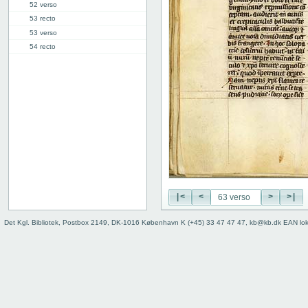
52 verso
53 recto
53 verso
54 recto
54 verso
55 recto
55 verso
56 recto
56 verso
57 recto
57 verso
58 recto
58 verso
59 recto
|<
<
>
>|
59 verso
60 recto
Det Kgl. Bibliotek, Postbox 2149, DK-1016 København K (+45) 33 47 47 47, kb@kb.dk EAN lo
60 verso
61 recto
61 verso
62 recto
62 verso
63 recto