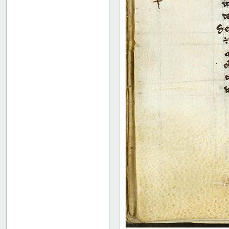
139 recto
139 verso
140 recto
140 verso
141 recto
141 verso
142 recto
142 verso
143 recto
143 verso
144 recto
144 verso
145r
146r
146v
Bind