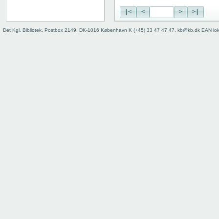
|<
<
>
>|
Det Kgl. Bibliotek, Postbox 2149, DK-1016 København K (+45) 33 47 47 47, kb@kb.dk EAN lo