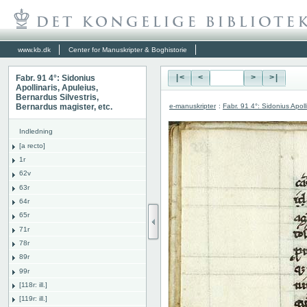
www.kb.dk
Center for Manuskripter & Boghistorie
Fabr. 91 4°: Sidonius
|<
<
>
>|
Apollinaris, Apuleius,
Bernardus Silvestris,
e-manuskripter
:
Fabr. 91 4°: Sidonius Apoll
Bernardus magister, etc.
Indledning
[a recto]
1r
62v
63r
64r
65r
71r
78r
89r
99r
[118r: ill.]
[119r: ill.]