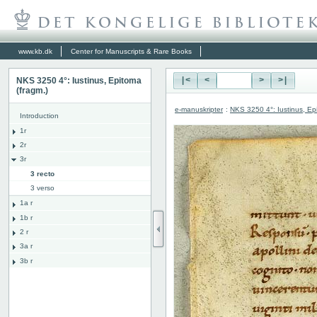
www.kb.dk
Center for Manuscripts & Rare Books
NKS 3250 4°: Iustinus, Epitoma
|<
<
>
>|
(fragm.)
e-manuskripter
:
NKS 3250 4°: Iustinus, Ep
Introduction
1r
2r
3r
3 recto
3 verso
1a r
1b r
2 r
3a r
3b r