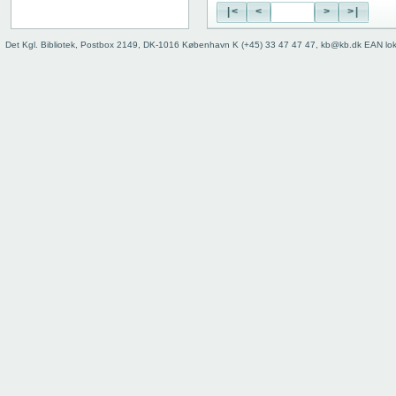
|<
<
>
>|
Det Kgl. Bibliotek, Postbox 2149, DK-1016 København K (+45) 33 47 47 47, kb@kb.dk EAN lo