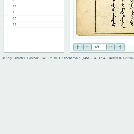
13
14
15
16
17
18
19
20
|<
<
>
>|
21
22
Det Kgl. Bibliotek, Postbox 2149, DK-1016 København K (+45) 33 47 47 47, kb@kb.dk EAN lo
23
24
25
26
27
28
29
30
31
32
33
34
35