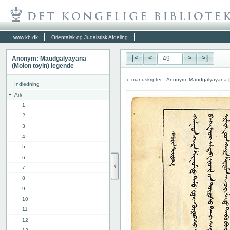
www.kb.dk
Orientalsk og Judaistisk Afdeling
Anonym: Maudgalyāyana
|<
<
>
>|
(Molon toyin) legende
e-manuskripter
:
Anonym: Maudgalyāyana (M
Indledning
Ark
1
2
3
4
5
6
7
8
9
10
11
12