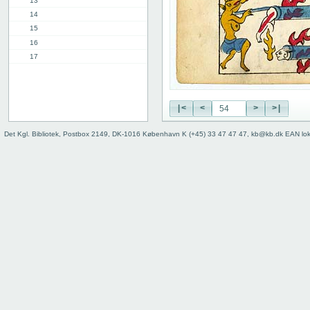
13
14
15
16
17
18
19
20
|<
<
>
>|
21
22
Det Kgl. Bibliotek, Postbox 2149, DK-1016 København K (+45) 33 47 47 47, kb@kb.dk EAN lo
23
24
25
26
27
28
29
30
31
32
33
34
35