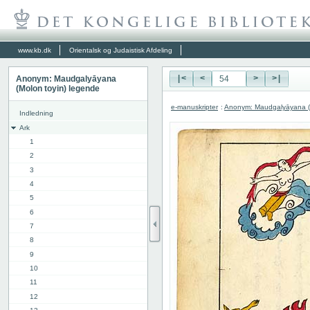
www.kb.dk
Orientalsk og Judaistisk Afdeling
Anonym: Maudgalyāyana
|<
<
>
>|
(Molon toyin) legende
e-manuskripter
:
Anonym: Maudgalyāyana (M
Indledning
Ark
1
2
3
4
5
6
7
8
9
10
11
12