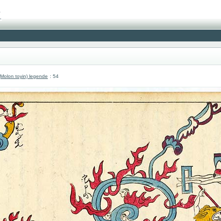
olon toyin) legende
: 54