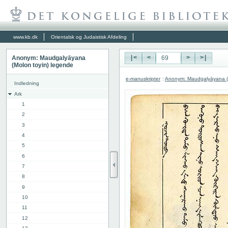
www.kb.dk
Orientalsk og Judaistisk Afdeling
Anonym: Maudgalyāyana
|<
<
>
>|
(Molon toyin) legende
e-manuskripter
:
Anonym: Maudgalyāyana (M
Indledning
Ark
1
2
3
4
5
6
7
8
9
10
11
12