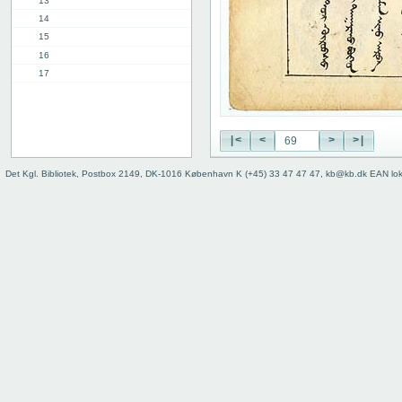
13
14
15
16
17
18
19
20
|<
<
>
>|
21
22
Det Kgl. Bibliotek, Postbox 2149, DK-1016 København K (+45) 33 47 47 47, kb@kb.dk EAN lo
23
24
25
26
27
28
29
30
31
32
33
34
35