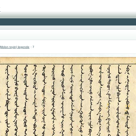
olon toyin) legende
: 7