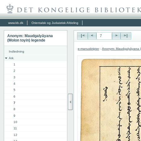
www.kb.dk
Orientalsk og Judaistisk Afdeling
Anonym: Maudgalyāyana
|<
<
>
>|
(Molon toyin) legende
e-manuskripter
:
Anonym: Maudgalyāyana (M
Indledning
Ark
1
2
3
4
5
6
7
8
9
10
11
12