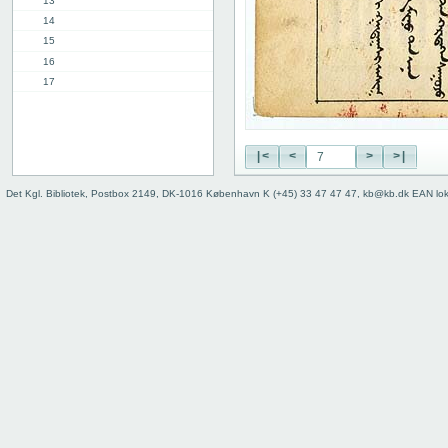
13
14
15
16
17
18
19
20
|<
<
>
>|
21
22
Det Kgl. Bibliotek, Postbox 2149, DK-1016 København K (+45) 33 47 47 47, kb@kb.dk EAN lo
23
24
25
26
27
28
29
30
31
32
33
34
35