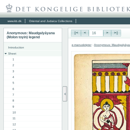
www.kb.dk
Oriental and Judaica Collections
Anonymous: Maudgalyāyana
|<
<
>
>|
(Molon toyin) legend
e-manuskripter
:
Anonymous: Maudgalyāyana
Introduction
Sheet
1
2
3
4
5
6
7
8
9
10
11
12