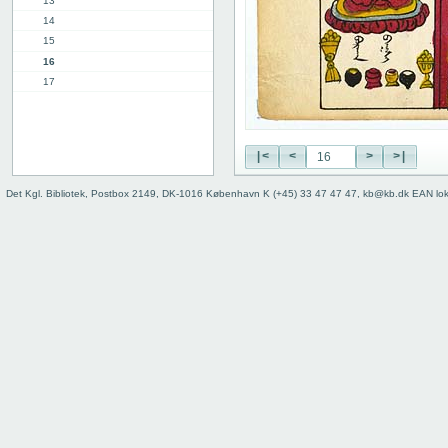
13
14
15
16
17
18
19
20
|<
<
>
>|
21
22
Det Kgl. Bibliotek, Postbox 2149, DK-1016 København K (+45) 33 47 47 47, kb@kb.dk EAN lo
23
24
25
26
27
28
29
30
31
32
33
34
35