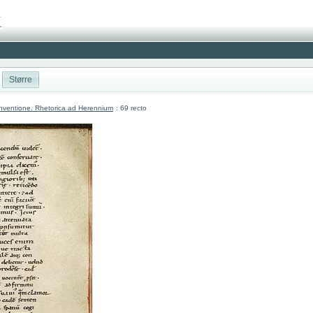
Større
nventione. Rhetorica ad Herennium
: 69 recto