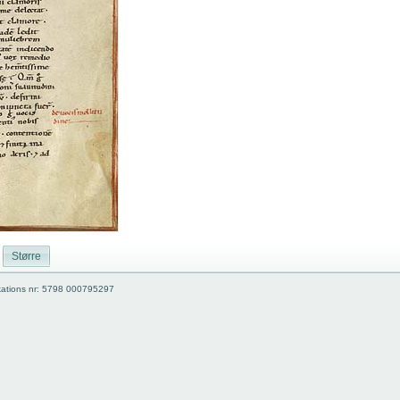
Større
kations nr: 5798 000795297