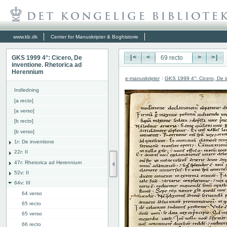
www.kb.dk
Center for Manuskripter & Boghistorie
GKS 1999 4°: Cicero, De
|<
<
>
>|
inventione. Rhetorica ad
Herennium
e-manuskripter
:
GKS 1999 4°: Cicero, De i
Indledning
[a recto]
[a verso]
[b recto]
[b verso]
1r: De inventione
22r: II
47r: Rhetorica ad Herennium
52v: II
64v: III
64 verso
65 recto
65 verso
66 recto