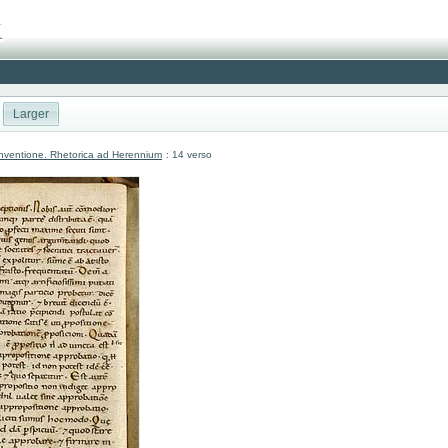
Larger
nventione. Rhetorica ad Herennium
: 14 verso