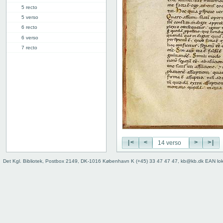
5 recto
5 verso
6 recto
6 verso
7 recto
7 verso
8 recto
8 verso
9 recto
9 verso
10 recto
10 verso
11 recto
11 verso
|<
<
>
>|
12 recto
12 verso
Det Kgl. Bibliotek, Postbox 2149, DK-1016 København K (+45) 33 47 47 47, kb@kb.dk EAN lo
13 recto
13 verso
14 recto
14 verso
15 recto
15 verso