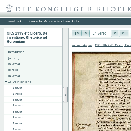
www.kb.dk
Center for Manuscripts & Rare Books
GKS 1999 4°: Cicero, De
|<
<
>
>|
inventione. Rhetorica ad
Herennium
e-manuskripter
:
GKS 1999 4°: Cicero, De i
Introduction
[a recto]
[a verso]
[b recto]
[b verso]
1r: De inventione
1 recto
1 verso
2 recto
2 verso
3 recto
3 verso
4 recto
4 verso